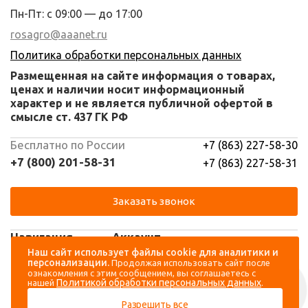
Пн-Пт: с 09:00 — до 17:00
rosagro@aaanet.ru
Политика обработки персональных данных
Размещенная на сайте информация о товарах,
ценах и наличии носит информационный
характер и не является публичной офертой в
смысле ст. 437 ГК РФ
Бесплатно по России
+7 (863) 227-58-30
+7 (800) 201-58-31
+7 (863) 227-58-31
Заказать звонок
Навигация
Аккаунт
Наш сайт использует файлы cookie для аналитики и
персонализации.
Продолжая использовать сайт после
Каталог
Вход
ознакомления с этим сообщением, вы соглашаетесь с
Политикой обработки персональных данных
нашей
.
О компании
Регистрация
Разрешить все
Контакты