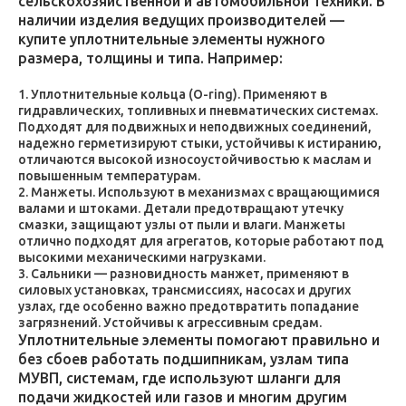
сельскохозяйственной и автомобильной техники. В
наличии изделия ведущих производителей —
купите уплотнительные элементы нужного
размера, толщины и типа. Например:
Уплотнительные кольца (O-ring). Применяют в
гидравлических, топливных и пневматических системах.
Подходят для подвижных и неподвижных соединений,
надежно герметизируют стыки, устойчивы к истиранию,
отличаются высокой износоустойчивостью к маслам и
повышенным температурам.
Манжеты. Используют в механизмах с вращающимися
валами и штоками. Детали предотвращают утечку
смазки, защищают узлы от пыли и влаги. Манжеты
отлично подходят для агрегатов, которые работают под
высокими механическими нагрузками.
Сальники — разновидность манжет, применяют в
силовых установках, трансмиссиях, насосах и других
узлах, где особенно важно предотвратить попадание
загрязнений. Устойчивы к агрессивным средам.
Уплотнительные элементы помогают правильно и
без сбоев работать подшипникам, узлам типа
МУВП, системам, где используют шланги для
подачи жидкостей или газов и многим другим