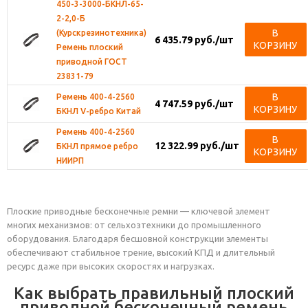
450-3-3000-БКНЛ-65-
2-2,0-Б
В
(Курскрезинотехника)
6 435.79
руб.
/шт
КОРЗИНУ
Ремень плоский
приводной ГОСТ
23831-79
В
Ремень 400-4-2560
4 747.59
руб.
/шт
КОРЗИНУ
БКНЛ V-ребро Китай
Ремень 400-4-2560
В
12 322.99
руб.
/шт
БКНЛ прямое ребро
КОРЗИНУ
НИИРП
Плоские приводные бесконечные ремни — ключевой элемент
многих механизмов: от сельхозтехники до промышленного
оборудования. Благодаря бесшовной конструкции элементы
обеспечивают стабильное трение, высокий КПД и длительный
ресурс даже при высоких скоростях и нагрузках.
Как выбрать правильный плоский
приводной бесконечный ремень