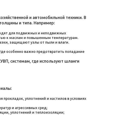
зяйственной и автомобильной техники. В
толщины и типа. Например:
дходят для подвижных и неподвижных
тью к маслам и повышенным температурам.
зки, защищают узлы от пыли и влаги.
, где особенно важно предотвратить попадание
УВП, системам, где используют шланги
риалы:
 прокладок, уплотнений и настилов в условиях
атур и агрессивных сред;
яции, уплотнений и теплоизоляции;