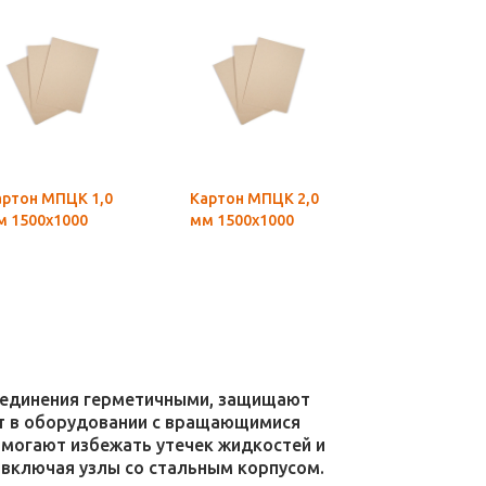
артон МПЦК 1,0
Картон МПЦК 2,0
Картон
м 1500х1000
мм 1500х1000
прокладоч
АС/1,5 1100
(1330 г/л) Т
015-002788
2007
соединения герметичными, защищают
уют в оборудовании с вращающимися
омогают избежать утечек жидкостей и
 включая узлы со стальным корпусом.