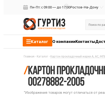
Пн-Пт: с 09:00 — до 17:00
Ростов-На-Дону
Каталог
О компании
Контакты
Дост
Главная
-
Каталог
-
Картон прокладочный марки А, АС, МП
/
Картон прокладочный
00278882-2005
*Изображения товаров могут отличаться от реал