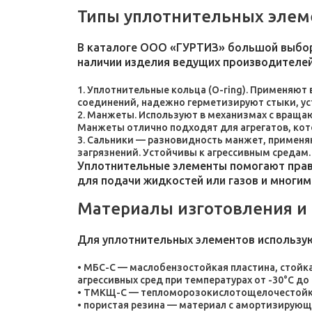
Типы уплотнительных элем
В каталоге ООО «ГУРТИЗ» большой выбор
наличии изделия ведущих производителей
Уплотнительные кольца (O-ring). Применяют
соединений, надежно герметизируют стыки, у
Манжеты. Используют в механизмах с враща
Манжеты отлично подходят для агрегатов, ко
Сальники — разновидность манжет, применяют
загрязнений. Устойчивы к агрессивным средам.
Уплотнительные элементы помогают прави
для подачи жидкостей или газов и многим
Материалы изготовления и
Для уплотнительных элементов использу
МБС-С — маслобензостойкая пластина, стойка
агрессивных сред при температурах от -30°C до 
ТМКЩ-С — тепломорозокислотощелочестойкая 
пористая резина — материал с амортизирующ