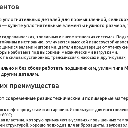
ентов
 уплотнительных деталей для промышленной, сельскохо
 — купите уплотнительные элементы нужного размера, 
 в гидравлических, топливных и пневматических системах. По
стойчивы к истиранию, отличаются высокой износоустойчивос
ющимися валами и штоками. Детали предотвращают утечку сма
торые работают под высокими механическими нагрузками.
 в силовых установках, трансмиссиях, насосах и других узлах
льно и без сбоев работать подшипникам, узлам типа М
 другим деталям.
 их преимущества
ют современные резинотехнические и полимерные мате
я к нефтепродуктам и истиранию. Используют для изготовления
+80°C;
пластина, которую применяют в условиях повышенных темпер
ей структурой, хорошо подходит для виброзащиты, звукоизол