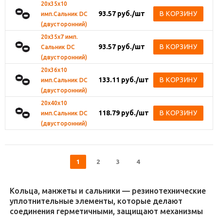
20х35х10
93.57
руб.
/шт
В КОРЗИНУ
имп.Сальник DС
(двусторонний)
20х35х7 имп.
93.57
руб.
/шт
В КОРЗИНУ
Сальник DС
(двусторонний)
20х36х10
133.11
руб.
/шт
В КОРЗИНУ
имп.Сальник DС
(двусторонний)
20х40х10
118.79
руб.
/шт
В КОРЗИНУ
имп.Сальник DС
(двусторонний)
1
2
3
4
Кольца, манжеты и сальники — резинотехнические
уплотнительные элементы, которые делают
соединения герметичными, защищают механизмы