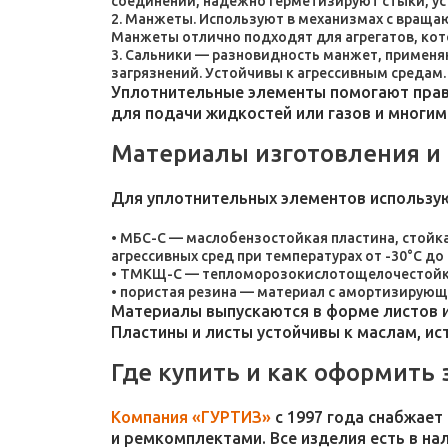
соединений, надежно герметизируют стыки, у
Манжеты. Используют в механизмах с враща
Манжеты отлично подходят для агрегатов, ко
Сальники — разновидность манжет, применяют
загрязнений. Устойчивы к агрессивным средам.
Уплотнительные элементы помогают прави
для подачи жидкостей или газов и многим
Материалы изготовления и
Для уплотнительных элементов использу
МБС-С — маслобензостойкая пластина, стойка
агрессивных сред при температурах от -30°C до 
ТМКЩ-С — тепломорозокислотощелочестойкая 
пористая резина — материал с амортизирующ
Материалы выпускаются в форме листов и
Пластины и листы устойчивы к маслам, и
Где купить и как оформить 
Компания «ГУРТИЗ»
с 1997 года снабжает
и ремкомплектами. Все изделия есть в на