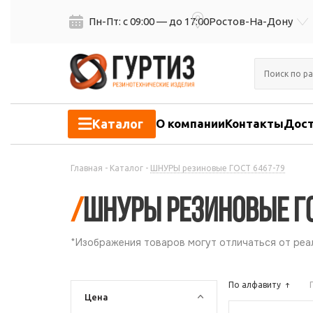
Пн-Пт: с 09:00 — до 17:00
Ростов-На-Дону
Каталог
О компании
Контакты
Дост
Главная
-
Каталог
-
ШНУРЫ резиновые ГОСТ 6467-79
/
ШНУРЫ резиновые ГО
*Изображения товаров могут отличаться от реал
По алфавиту
Цена