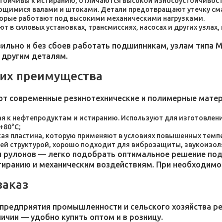
стойчивы к истиранию, отличаются высокой износоустойчивос
ющимися валами и штоками. Детали предотвращают утечку сма
торые работают под высокими механическими нагрузками.
 в силовых установках, трансмиссиях, насосах и других узлах
льно и без сбоев работать подшипникам, узлам типа М
 другим деталям.
 их преимущества
ют современные резинотехнические и полимерные мате
я к нефтепродуктам и истиранию. Используют для изготовления
+80°C;
пластина, которую применяют в условиях повышенных темпер
ей структурой, хорошо подходит для виброзащиты, звукоизол
 рулонов — легко подобрать оптимальное решение под 
стиранию и механическим воздействиям. При необходим
заказ
 предприятия промышленности и сельского хозяйства р
личии — удобно купить оптом и в розницу.