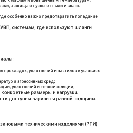
тью к маслам и повышенным температурам.
зки, защищают узлы от пыли и влаги.
, где особенно важно предотвратить попадание
УВП, системам, где используют шланги
риалы:
 прокладок, уплотнений и настилов в условиях
атур и агрессивных сред;
яции, уплотнений и теплоизоляции;
конкретные размеры и нагрузки.
ости доступны варианты разной толщины.
езиновыми техническими изделиями (РТИ)