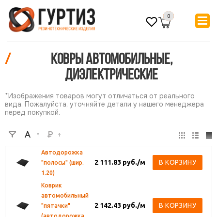
0
/
Ковры автомобильные,
диэлектрические
*Изображения товаров могут отличаться от реального
вида. Пожалуйста, уточняйте детали у нашего менеджера
перед покупкой.
Автодорожка
2 111.83
руб.
/м
В КОРЗИНУ
"полосы" (шир.
1.20)
Коврик
автомобильный
2 142.43
руб.
/м
В КОРЗИНУ
"пятачки"
(автодорожка