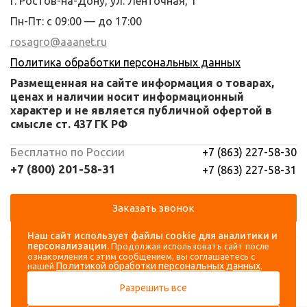
г. Ростов-на-Дону, ул. Ленточная, 1
Пн-Пт: с 09:00 — до 17:00
rosagro@aaanet.ru
Политика обработки персональных данных
Размещенная на сайте информация о товарах,
ценах и наличии носит информационный
характер и не является публичной офертой в
смысле ст. 437 ГК РФ
Бесплатно по России
+7 (863) 227-58-30
+7 (800) 201-58-31
+7 (863) 227-58-31
Заказать звонок
Наш сайт использует файлы cookie для аналитики и
Навигация
Аккаунт
персонализации.
Продолжая использовать сайт после
ознакомления с этим сообщением, вы соглашаетесь с
Политикой обработки персональных данных
нашей
.
Каталог
Вход
Разрешить все
О компании
Регистрация