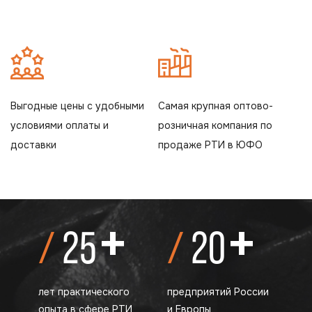
Выгодные цены с удобными
Самая крупная оптово-
условиями оплаты и
розничная компания по
доставки
продаже РТИ в ЮФО
+
+
25
20
лет практического
предприятий России
опыта в сфере РТИ
и Европы