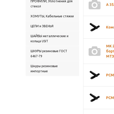
ПРОФИЛИ, Уплотнения для
гидравлические поршни
А 35
стекол
Манжеты Самосвала
Прокладки, вставки
ХОМУТЫ, Кабельные стяжки
Сальники имп. Кассетные
уплотнения
ЦЕПИ и ЗВЕНЬЯ
Комп
Сальники импортные
двусторонние
ШАЙБЫ металлические и
Сальники импортные
кольца USIT
(Манжеты армированные)
МК 2
РУЛЕВЫХ РЕЕК
бор
ШНУРЫ резиновые ГОСТ
Сальники импортные
МТЗ
6467-79
(Манжеты армированные)
тип1
Шнуры резиновые
Сальники импортные
импортные
(Манжеты армированные)
РСМ 
тип2
Сальники прочие
Сальники (Манжеты
армированные) ТИП 1
Однокромочные
РСМ 
Сальники (Манжеты
армированные) ТИП 2
Двухкромочные
Сальники (Манжеты