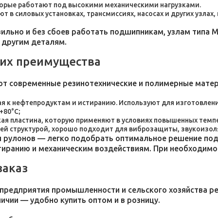
торые работают под высокими механическими нагрузками.
 в силовых установках, трансмиссиях, насосах и других узлах
льно и без сбоев работать подшипникам, узлам типа М
 другим деталям.
 их преимущества
ют современные резинотехнические и полимерные мате
я к нефтепродуктам и истиранию. Используют для изготовления
+80°C;
пластина, которую применяют в условиях повышенных темпер
ей структурой, хорошо подходит для виброзащиты, звукоизол
 рулонов — легко подобрать оптимальное решение под 
стиранию и механическим воздействиям. При необходим
заказ
 предприятия промышленности и сельского хозяйства р
личии — удобно купить оптом и в розницу.