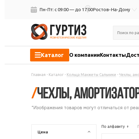
Пн-Пт: с 09:00 — до 17:00
Ростов-На-Дону
Каталог
О компании
Контакты
Дост
Главная
-
Каталог
-
Кольца Манжеты Сальники
-
Чехлы, ам
/
Чехлы, амортизато
*Изображения товаров могут отличаться от реал
По алфавиту
Цена