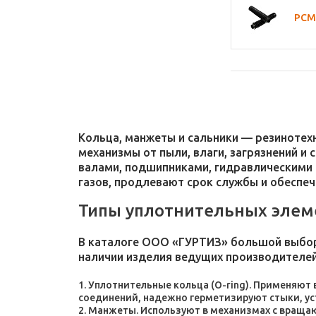
армированные)
РСМ 
фторкаучук
Т-4 Комплектующие
Уплотнения для
молочного производства
Уплотнения для труб
Уплотнения упругие
ТУ250037600152106-94
Уплотнения шевронные
резино-тканевые
Кольца, манжеты и сальники — резиноте
Уплотнения нш и пр
механизмы от пыли, влаги, загрязнений и
Формовые и прокладки
валами, подшипниками, гидравлическими 
автомобильные
газов, продлевают срок службы и обеспе
Чехлы, амортизаторы,
подушки, шинки
Типы уплотнительных элем
ЯМЗ Комплектующие
В каталоге ООО «ГУРТИЗ» большой выбор
наличии изделия ведущих производителей
Уплотнительные кольца (O-ring). Применяют
соединений, надежно герметизируют стыки, у
Манжеты. Используют в механизмах с враща