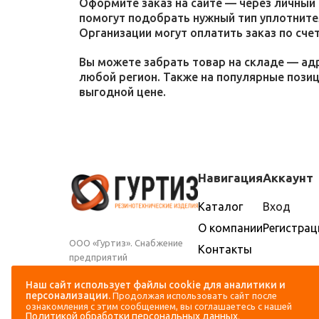
Оформите заказ на сайте — через личный 
помогут подобрать нужный тип уплотнител
Организации могут оплатить заказ по счет
Вы можете забрать товар на складе — адр
любой регион. Также на популярные пози
выгодной цене.
Навигация
Аккаунт
Каталог
Вход
О компании
Регистрац
ООО «Гуртиз». Снабжение
Контакты
предприятий
Доставка и
промышленности и
оплата
Наш сайт использует файлы cookie для аналитики и
сельского хозяйства
персонализации.
Продолжая использовать сайт после
резиновыми техническими
ознакомления с этим сообщением, вы соглашаетесь с нашей
изделиями
Политикой обработки персональных данных
.