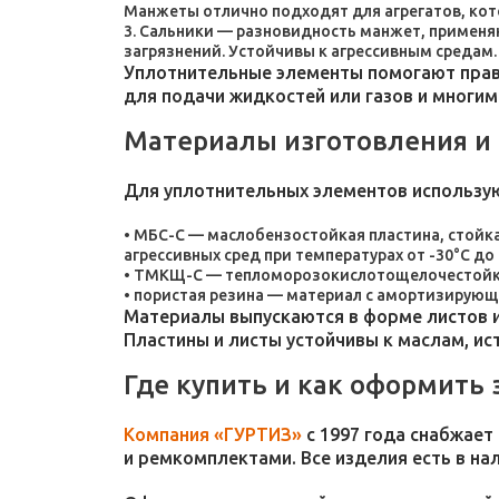
Манжеты отлично подходят для агрегатов, ко
Сальники — разновидность манжет, применяют
загрязнений. Устойчивы к агрессивным средам.
Уплотнительные элементы помогают прави
для подачи жидкостей или газов и многим
Материалы изготовления и
Для уплотнительных элементов использу
МБС-С — маслобензостойкая пластина, стойка
агрессивных сред при температурах от -30°C до 
ТМКЩ-С — тепломорозокислотощелочестойкая 
пористая резина — материал с амортизирующ
Материалы выпускаются в форме листов и
Пластины и листы устойчивы к маслам, и
Где купить и как оформить 
Компания «ГУРТИЗ»
с 1997 года снабжает
и ремкомплектами. Все изделия есть в на