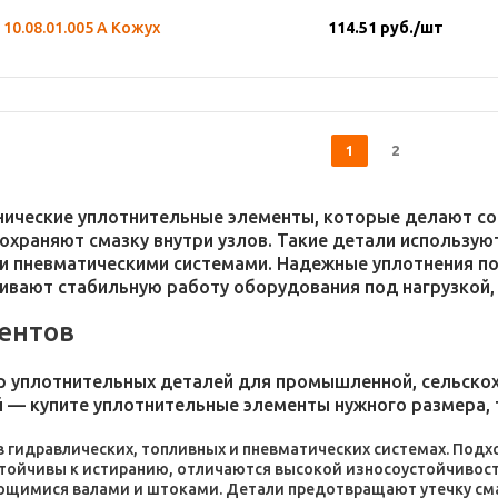
10.08.01.005 А Кожух
114.51
руб.
/шт
1
2
хнические уплотнительные элементы, которые делают 
 сохраняют смазку внутри узлов. Такие детали использ
и пневматическими системами. Надежные уплотнения п
чивают стабильную работу оборудования под нагрузкой,
ентов
 уплотнительных деталей для промышленной, сельскохо
 — купите уплотнительные элементы нужного размера, 
 в гидравлических, топливных и пневматических системах. По
стойчивы к истиранию, отличаются высокой износоустойчивос
ющимися валами и штоками. Детали предотвращают утечку сма