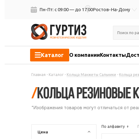
Пн-Пт: с 09:00 — до 17:00
Ростов-На-Дону
Каталог
О компании
Контакты
Дост
Главная
-
Каталог
-
Кольца Манжеты Сальники
-
Кольца ре
/
Кольца резиновые кр
*Изображения товаров могут отличаться от реал
По алфавиту
Цена