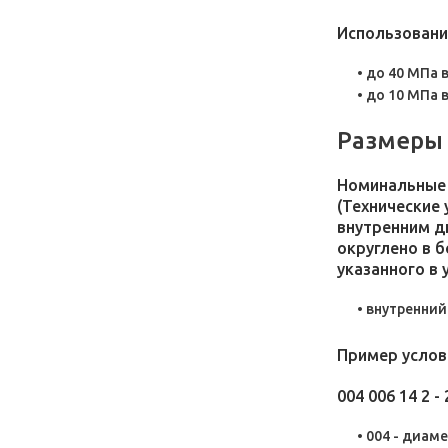
Использовани
до 40 МПа 
до 10 МПа 
Размеры 
Номинальные 
(Технические
внутренним д
округлено в 
указанного в
внутренний 
Пример условн
004 006 14 2 - 
004 - диам