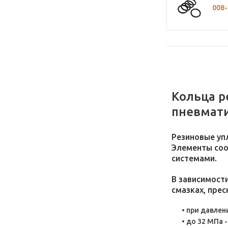
008-
армированные)
фторкаучук
Т-4 Комплектующие
Уплотнения для
молочного производства
Уплотнения для труб
Уплотнения упругие
ТУ250037600152106-94
Уплотнения шевронные
Кольца р
резино-тканевые
Уплотнения нш и пр
пневмати
Формовые и прокладки
автомобильные
Резиновые уп
Чехлы, амортизаторы,
подушки, шинки
Элементы соо
системами.
ЯМЗ Комплектующие
В зависимост
смазках, пре
при давлен
до 32 МПа 