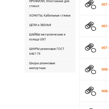
ПРОФИЛИ, Уплотнения для
гидравлические поршни
007-
стекол
Манжеты Самосвала
Прокладки, вставки
ХОМУТЫ, Кабельные стяжки
Сальники имп. Кассетные
уплотнения
ЦЕПИ и ЗВЕНЬЯ
007-
Сальники импортные
двусторонние
ШАЙБЫ металлические и
Сальники импортные
кольца USIT
(Манжеты армированные)
РУЛЕВЫХ РЕЕК
007-
ШНУРЫ резиновые ГОСТ
Сальники импортные
6467-79
(Манжеты армированные)
тип1
Шнуры резиновые
Сальники импортные
импортные
(Манжеты армированные)
008-
тип2
Сальники прочие
Сальники (Манжеты
армированные) ТИП 1
Однокромочные
008-
Сальники (Манжеты
армированные) ТИП 2
Двухкромочные
Сальники (Манжеты