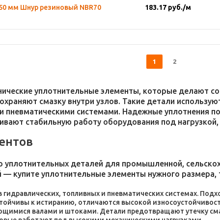
,50 мм Шнур резиновый NBR70
183.17
руб.
/м
1
2
хнические уплотнительные элементы, которые делают 
 сохраняют смазку внутри узлов. Такие детали использ
и пневматическими системами. Надежные уплотнения п
чивают стабильную работу оборудования под нагрузкой,
ентов
 уплотнительных деталей для промышленной, сельскохо
 — купите уплотнительные элементы нужного размера, 
 в гидравлических, топливных и пневматических системах. По
стойчивы к истиранию, отличаются высокой износоустойчивос
ющимися валами и штоками. Детали предотвращают утечку сма