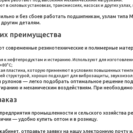
торые работают под высокими механическими нагрузками.
 в силовых установках, трансмиссиях, насосах и других узлах
льно и без сбоев работать подшипникам, узлам типа М
 другим деталям.
 их преимущества
ют современные резинотехнические и полимерные мате
я к нефтепродуктам и истиранию. Используют для изготовления
+80°C;
пластина, которую применяют в условиях повышенных темпер
ей структурой, хорошо подходит для виброзащиты, звукоизол
 рулонов — легко подобрать оптимальное решение под 
стиранию и механическим воздействиям. При необходим
заказ
 предприятия промышленности и сельского хозяйства р
личии — удобно купить оптом и в розницу.
кабинет, отправьте заявку на нашу электронную почту 