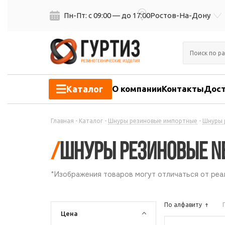
Пн-Пт: с 09:00 — до 17:00
Ростов-На-Дону
Каталог
О компании
Контакты
Дост
Главная
-
Каталог
-
Шнуры резиновые импортные
-
Шнуры 
/
Шнуры резиновые N
*Изображения товаров могут отличаться от реал
По алфавиту
Цена