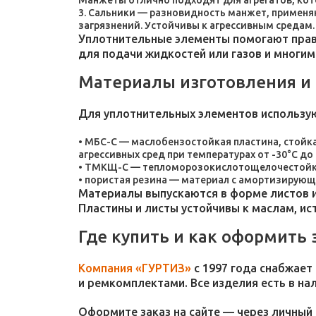
Манжеты отлично подходят для агрегатов, ко
Сальники — разновидность манжет, применяют
загрязнений. Устойчивы к агрессивным средам.
Уплотнительные элементы помогают прави
для подачи жидкостей или газов и многим
Материалы изготовления и
Для уплотнительных элементов использу
МБС-С — маслобензостойкая пластина, стойка
агрессивных сред при температурах от -30°C до 
ТМКЩ-С — тепломорозокислотощелочестойкая 
пористая резина — материал с амортизирующ
Материалы выпускаются в форме листов и
Пластины и листы устойчивы к маслам, и
Где купить и как оформить 
Компания «ГУРТИЗ»
с 1997 года снабжает
и ремкомплектами. Все изделия есть в на
Оформите заказ на сайте — через личный 