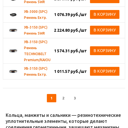
Ремень SWR
УВ-3000 (SPC)
В КОРЗИНУ
1 076.39
руб.
/шт
Ремень Ектр.
УВ-3150 (SPC)
В КОРЗИНУ
2 224.80
руб.
/шт
Ремень SWR
УВ-3150 (SPC)
Ремень
В КОРЗИНУ
1 574.31
руб.
/шт
TECHNOBELT
Premium/KAIOU
УВ-3150 (SPC)
В КОРЗИНУ
1 011.57
руб.
/шт
Ремень Ектр.
1
2
3
Кольца, манжеты и сальники — резинотехнические
уплотнительные элементы, которые делают
соединения герметичными, защищают механизмы