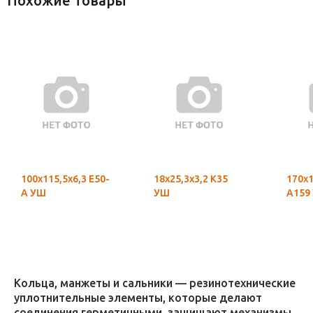
Похожие товары
100х115,5х6,3 Е50-
18х25,3х3,2 К35
170х1
А УШ
УШ
А159
Кольца, манжеты и сальники — резинотехнические
уплотнительные элементы, которые делают
соединения герметичными, защищают механизмы