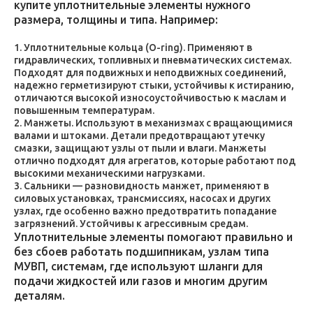
купите уплотнительные элементы нужного
размера, толщины и типа. Например:
Уплотнительные кольца (O-ring). Применяют в
гидравлических, топливных и пневматических системах.
Подходят для подвижных и неподвижных соединений,
надежно герметизируют стыки, устойчивы к истиранию,
отличаются высокой износоустойчивостью к маслам и
повышенным температурам.
Манжеты. Используют в механизмах с вращающимися
валами и штоками. Детали предотвращают утечку
смазки, защищают узлы от пыли и влаги. Манжеты
отлично подходят для агрегатов, которые работают под
высокими механическими нагрузками.
Сальники — разновидность манжет, применяют в
силовых установках, трансмиссиях, насосах и других
узлах, где особенно важно предотвратить попадание
загрязнений. Устойчивы к агрессивным средам.
Уплотнительные элементы помогают правильно и
без сбоев работать подшипникам, узлам типа
МУВП, системам, где используют шланги для
подачи жидкостей или газов и многим другим
деталям.