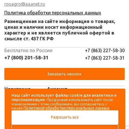
rosagro@aaanet.ru
Политика обработки персональных данных
Размещенная на сайте информация о товарах,
ценах и наличии носит информационный
характер и не является публичной офертой в
смысле ст. 437 ГК РФ
Бесплатно по России
+7 (863) 227-58-30
+7 (800) 201-58-31
+7 (863) 227-58-31
Заказать звонок
Навигация
Аккаунт
Наш сайт использует файлы cookie для аналитики и
персонализации.
Продолжая использовать сайт после
Каталог
Вход
ознакомления с этим сообщением, вы соглашаетесь с
Политикой обработки персональных данных
нашей
.
О компании
Регистрация
Разрешить все
Контакты
Доставка и оплата