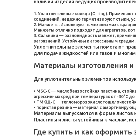
наличии изделия ведущих производителей
Уплотнительные кольца (O-ring). Применяют
соединений, надежно герметизируют стыки, у
Манжеты. Используют в механизмах с враща
Манжеты отлично подходят для агрегатов, ко
Сальники — разновидность манжет, применяют
загрязнений. Устойчивы к агрессивным средам.
Уплотнительные элементы помогают прави
для подачи жидкостей или газов и многим
Материалы изготовления и
Для уплотнительных элементов использу
МБС-С — маслобензостойкая пластина, стойка
агрессивных сред при температурах от -30°C до 
ТМКЩ-С — тепломорозокислотощелочестойкая 
пористая резина — материал с амортизирующ
Материалы выпускаются в форме листов и
Пластины и листы устойчивы к маслам, и
Где купить и как оформить 