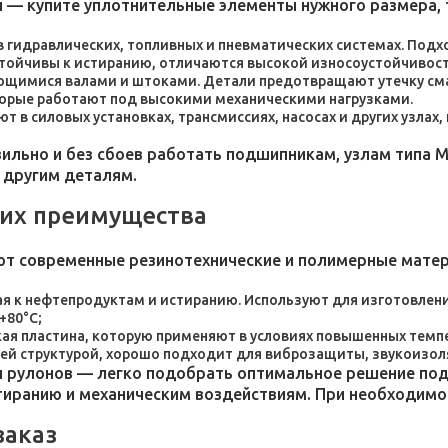
 — купите уплотнительные элементы нужного размера, 
 в гидравлических, топливных и пневматических системах. По
стойчивы к истиранию, отличаются высокой износоустойчивос
ющимися валами и штоками. Детали предотвращают утечку сма
торые работают под высокими механическими нагрузками.
 в силовых установках, трансмиссиях, насосах и других узлах
льно и без сбоев работать подшипникам, узлам типа М
 другим деталям.
 их преимущества
ют современные резинотехнические и полимерные мате
я к нефтепродуктам и истиранию. Используют для изготовления
+80°C;
пластина, которую применяют в условиях повышенных темпер
ей структурой, хорошо подходит для виброзащиты, звукоизол
 рулонов — легко подобрать оптимальное решение под 
стиранию и механическим воздействиям. При необходим
заказ