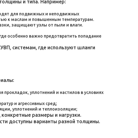
толщины и типа. Например:
дходят для подвижных и неподвижных
тью к маслам и повышенным температурам.
зки, защищают узлы от пыли и влаги.
, где особенно важно предотвратить попадание
УВП, системам, где используют шланги
риалы:
 прокладок, уплотнений и настилов в условиях
атур и агрессивных сред;
яции, уплотнений и теплоизоляции;
конкретные размеры и нагрузки.
ости доступны варианты разной толщины.