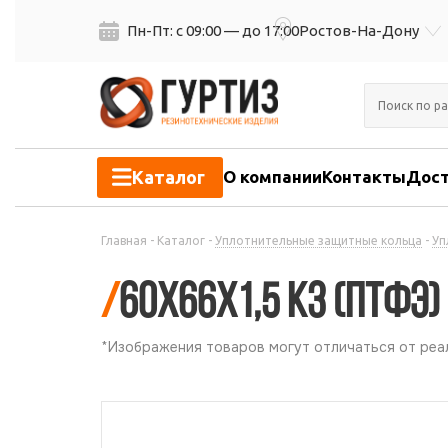
Пн-Пт: с 09:00 — до 17:00
Ростов-На-Дону
Каталог
О компании
Контакты
Дост
Главная
-
Каталог
-
Уплотнительные защитные кольца
-
Уп
/
60х66х1,5 КЗ (ПТФЭ)
*Изображения товаров могут отличаться от реал