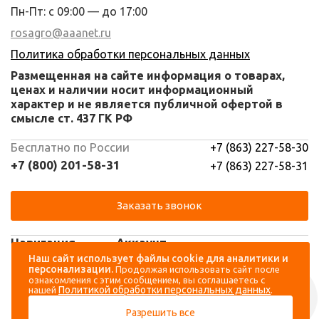
Пн-Пт: с 09:00 — до 17:00
rosagro@aaanet.ru
Политика обработки персональных данных
Размещенная на сайте информация о товарах,
ценах и наличии носит информационный
характер и не является публичной офертой в
смысле ст. 437 ГК РФ
Бесплатно по России
+7 (863) 227-58-30
+7 (800) 201-58-31
+7 (863) 227-58-31
Заказать звонок
Навигация
Аккаунт
Наш сайт использует файлы cookie для аналитики и
персонализации.
Продолжая использовать сайт после
Каталог
Вход
ознакомления с этим сообщением, вы соглашаетесь с
Политикой обработки персональных данных
нашей
.
О компании
Регистрация
Разрешить все
Контакты