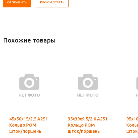
Похожие товары
45х50х15/2,5 А251
35х39х9,5/2,0 А251
95х10
Кольцо POM
Кольцо POM
Коль
шток/поршень
шток/поршень
шток