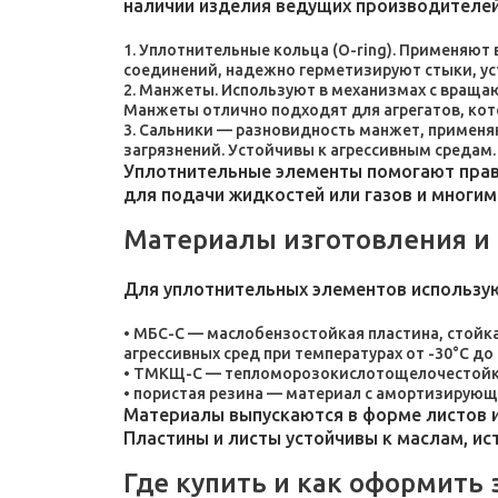
наличии изделия ведущих производителей
Уплотнительные кольца (O-ring). Применяют
соединений, надежно герметизируют стыки, у
Манжеты. Используют в механизмах с враща
Манжеты отлично подходят для агрегатов, ко
Сальники — разновидность манжет, применяют
загрязнений. Устойчивы к агрессивным средам.
Уплотнительные элементы помогают прави
для подачи жидкостей или газов и многим
Материалы изготовления и
Для уплотнительных элементов использу
МБС-С — маслобензостойкая пластина, стойка
агрессивных сред при температурах от -30°C до 
ТМКЩ-С — тепломорозокислотощелочестойкая 
пористая резина — материал с амортизирующ
Материалы выпускаются в форме листов и
Пластины и листы устойчивы к маслам, и
Где купить и как оформить 