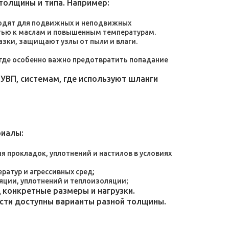
толщины и типа. Например:
дходят для подвижных и неподвижных
тью к маслам и повышенным температурам.
зки, защищают узлы от пыли и влаги.
, где особенно важно предотвратить попадание
УВП, системам, где используют шланги
риалы:
 прокладок, уплотнений и настилов в условиях
атур и агрессивных сред;
яции, уплотнений и теплоизоляции;
конкретные размеры и нагрузки.
ости доступны варианты разной толщины.