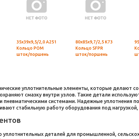
35х39х9,5/2,0 А251
80х85х9,7/2,5 К73
95
Кольцо POM
Кольцо SFPR
К
шток/поршень
шток/поршень
ш
хнические уплотнительные элементы, которые делают 
 сохраняют смазку внутри узлов. Такие детали использ
и пневматическими системами. Надежные уплотнения п
чивают стабильную работу оборудования под нагрузкой,
ентов
 уплотнительных деталей для промышленной, сельскохо