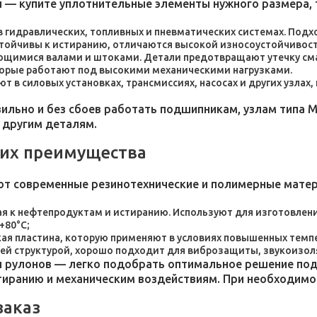
 — купите уплотнительные элементы нужного размера, 
 в гидравлических, топливных и пневматических системах. По
стойчивы к истиранию, отличаются высокой износоустойчивос
ющимися валами и штоками. Детали предотвращают утечку сма
торые работают под высокими механическими нагрузками.
 в силовых установках, трансмиссиях, насосах и других узлах
льно и без сбоев работать подшипникам, узлам типа М
 другим деталям.
 их преимущества
ют современные резинотехнические и полимерные мате
я к нефтепродуктам и истиранию. Используют для изготовления
+80°C;
пластина, которую применяют в условиях повышенных темпер
ей структурой, хорошо подходит для виброзащиты, звукоизол
 рулонов — легко подобрать оптимальное решение под 
стиранию и механическим воздействиям. При необходим
заказ