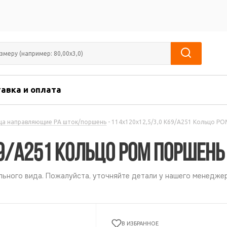
авка и оплата
ца направляющие PА шток/поршень
-
114х120х12,5/3,0 К69/А251 Кольцо P
69/А251 Кольцо POM поршень
ьного вида. Пожалуйста, уточняйте детали у нашего менеджер
В ИЗБРАННОЕ