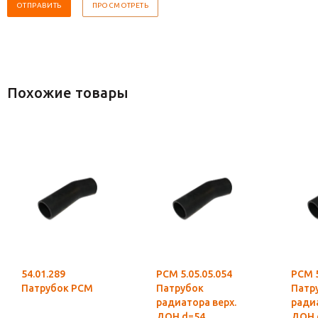
Похожие товары
54.01.289
РСМ 5.05.05.054
РСМ 5
Патрубок РСМ
Патрубок
Патр
радиатора верх.
радиат
ДОН d=54
ДОН 