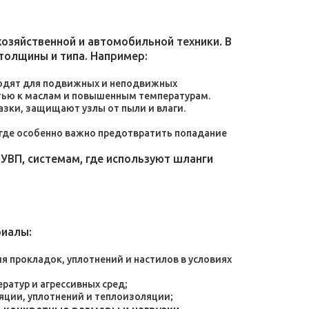
зяйственной и автомобильной техники. В
толщины и типа. Например:
дходят для подвижных и неподвижных
тью к маслам и повышенным температурам.
зки, защищают узлы от пыли и влаги.
, где особенно важно предотвратить попадание
УВП, системам, где используют шланги
риалы:
 прокладок, уплотнений и настилов в условиях
атур и агрессивных сред;
яции, уплотнений и теплоизоляции;