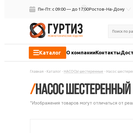
Пн-Пт: с 09:00 — до 17:00
Ростов-На-Дону
Каталог
О компании
Контакты
Дост
Главная
-
Каталог
-
НАСОСЫ шестеренные
-
Насос шестере
/
Насос шестеренный 
*Изображения товаров могут отличаться от реал