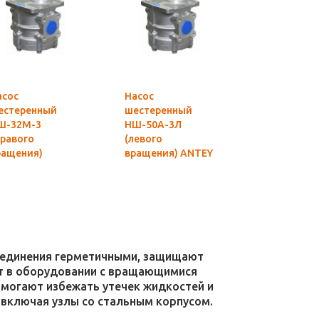
асос
Насос
Насос
естеренный
шестеренный
шестеренн
Ш-32М-3
НШ-50А-3Л
НШ-32М-3Л
Правого
(левого
(Левого
ращения)
вращения) ANTEY
вращения)
ASTER
Гидросила
MASTER
оригинал
соединения герметичными, защищают
уют в оборудовании с вращающимися
омогают избежать утечек жидкостей и
 включая узлы со стальным корпусом.