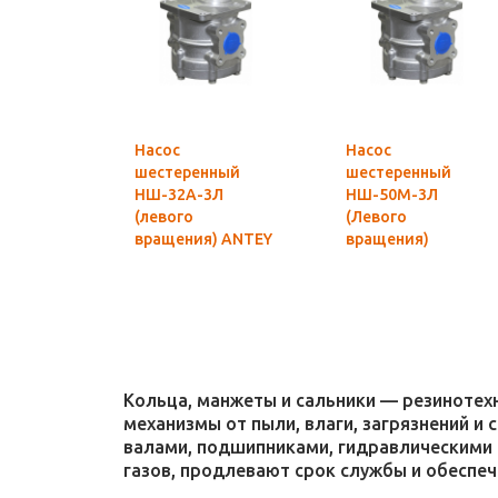
Насос
Насос
шестеренный
шестеренный
НШ-32А-3Л
НШ-50М-3Л
(левого
(Левого
вращения) ANTEY
вращения)
Гидросила
MASTER
оригинал
Кольца, манжеты и сальники — резиноте
механизмы от пыли, влаги, загрязнений и
валами, подшипниками, гидравлическими 
газов, продлевают срок службы и обеспе