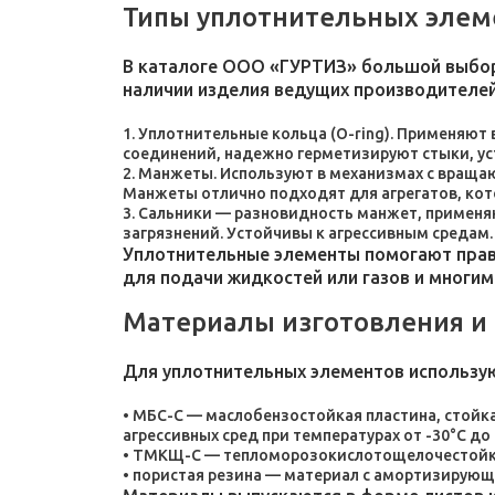
Типы уплотнительных элем
В каталоге ООО «ГУРТИЗ» большой выбор
наличии изделия ведущих производителей
Уплотнительные кольца (O-ring). Применяют
соединений, надежно герметизируют стыки, у
Манжеты. Используют в механизмах с враща
Манжеты отлично подходят для агрегатов, ко
Сальники — разновидность манжет, применяют
загрязнений. Устойчивы к агрессивным средам.
Уплотнительные элементы помогают прави
для подачи жидкостей или газов и многим
Материалы изготовления и
Для уплотнительных элементов использу
МБС-С — маслобензостойкая пластина, стойка
агрессивных сред при температурах от -30°C до 
ТМКЩ-С — тепломорозокислотощелочестойкая 
пористая резина — материал с амортизирующ