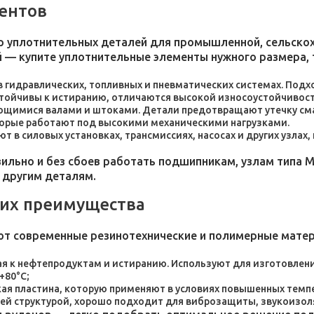
ентов
 уплотнительных деталей для промышленной, сельскохо
 — купите уплотнительные элементы нужного размера, 
 в гидравлических, топливных и пневматических системах. По
стойчивы к истиранию, отличаются высокой износоустойчивос
ющимися валами и штоками. Детали предотвращают утечку сма
торые работают под высокими механическими нагрузками.
 в силовых установках, трансмиссиях, насосах и других узлах
льно и без сбоев работать подшипникам, узлам типа М
 другим деталям.
 их преимущества
ют современные резинотехнические и полимерные мате
я к нефтепродуктам и истиранию. Используют для изготовления
+80°C;
пластина, которую применяют в условиях повышенных темпер
ей структурой, хорошо подходит для виброзащиты, звукоизол