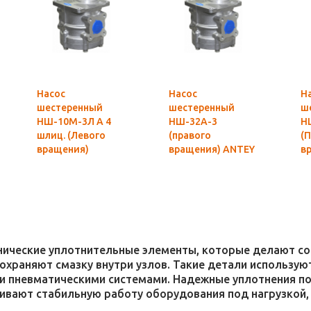
Насос
Насос
Н
шестеренный
шестеренный
ш
НШ-10М-3Л А 4
НШ-32А-3
Н
шлиц. (Левого
(правого
(
вращения)
вращения) ANTEY
в
MASTER
Гидросила
M
Гидросила
оригинал
оригинал
хнические уплотнительные элементы, которые делают 
 сохраняют смазку внутри узлов. Такие детали использ
и пневматическими системами. Надежные уплотнения п
чивают стабильную работу оборудования под нагрузкой,