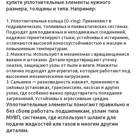
купите уплотнительные элементы нужного
размера, толщины и типа. Например:
Уплотнительные кольца (O-ring). Применяют в
гидравлических, топливных и пневматических системах.
Подходят для подвижных и неподвижных соединений,
надежно герметизируют стыки, устойчивы к истиранию,
отличаются высокой износоустойчивостью к маслам и
повышенным температурам.
Манжеты. Используют в механизмах с вращающимися
валами и штоками. Детали предотвращают утечку
смазки, защищают узлы от пыли и влаги. Манжеты
отлично подходят для агрегатов, которые работают под
высокими механическими нагрузками.
Сальники — разновидность манжет, применяют в
силовых установках, трансмиссиях, насосах и других
узлах, где особенно важно предотвратить попадание
загрязнений. Устойчивы к агрессивным средам.
Уплотнительные элементы помогают правильно и
без сбоев работать подшипникам, узлам типа
МУВП, системам, где используют шланги для
подачи жидкостей или газов и многим другим
деталям.