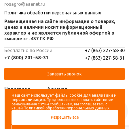
rosagro@aaanet.ru
Политика обработки персональных данных
Размещенная на сайте информация о товарах,
ценах и наличии носит информационный
характер и не является публичной офертой в
смысле ст. 437 ГК РФ
Бесплатно по России
+7 (863) 227-58-30
+7 (800) 201-58-31
+7 (863) 227-58-31
Заказать звонок
Навигация
Аккаунт
Наш сайт использует файлы cookie для аналитики и
персонализации.
Продолжая использовать сайт после
Каталог
Вход
ознакомления с этим сообщением, вы соглашаетесь с
Политикой обработки персональных данных
нашей
.
О компании
Регистрация
Разрешить все
Контакты
Доставка и оплата