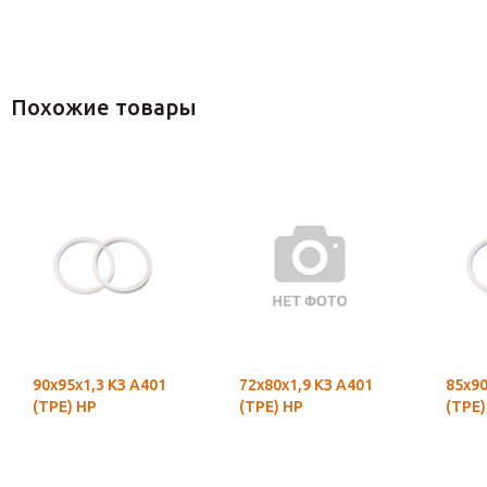
Похожие товары
90х95х1,3 КЗ А401
72х80х1,9 КЗ А401
85х90
(ТРЕ) НР
(ТРЕ) НР
(ТРЕ)