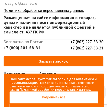
rosagro@aaanet.ru
Политика обработки персональных данных
Размещенная на сайте информация о товарах,
ценах и наличии носит информационный
характер и не является публичной офертой в
смысле ст. 437 ГК РФ
Бесплатно по России
+7 (863) 227-58-30
+7 (800) 201-58-31
+7 (863) 227-58-31
Заказать звонок
Навигация
Аккаунт
Наш сайт использует файлы cookie для аналитики и
персонализации.
Продолжая использовать сайт после
Каталог
Вход
ознакомления с этим сообщением, вы соглашаетесь с
Политикой обработки персональных данных
нашей
.
О компании
Регистрация
Разрешить все
Контакты
Доставка и оплата