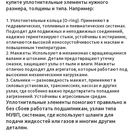
купите уплотнительные элементы нужного
размера, толщины и типа. Например:
Уплотнительные кольца (O-ring). Применяют в
гидравлических, топливных и пневматических системах.
Подходят для подвижных и неподвижных соединений,
надежно герметизируют стыки, устойчивы к истиранию,
отличаются высокой износоустойчивостью к маслам и
повышенным температурам.
Манжеты. Используют в механизмах с вращающимися
валами и штоками. Детали предотвращают утечку
смазки, защищают узлы от пыли и влаги. Манжеты
отлично подходят для агрегатов, которые работают под
высокими механическими нагрузками.
Сальники — разновидность манжет, применяют в
силовых установках, трансмиссиях, насосах и других
узлах, где особенно важно предотвратить попадание
загрязнений. Устойчивы к агрессивным средам.
Уплотнительные элементы помогают правильно и
без сбоев работать подшипникам, узлам типа
МУВП, системам, где используют шланги для
подачи жидкостей или газов и многим другим
деталям.