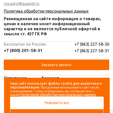
rosagro@aaanet.ru
Политика обработки персональных данных
Размещенная на сайте информация о товарах,
ценах и наличии носит информационный
характер и не является публичной офертой в
смысле ст. 437 ГК РФ
Бесплатно по России
+7 (863) 227-58-30
+7 (800) 201-58-31
+7 (863) 227-58-31
Заказать звонок
Навигация
Аккаунт
Наш сайт использует файлы cookie для аналитики и
персонализации.
Продолжая использовать сайт после
Каталог
Вход
ознакомления с этим сообщением, вы соглашаетесь с
Политикой обработки персональных данных
нашей
.
О компании
Регистрация
Разрешить все
Контакты
Доставка и оплата