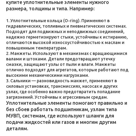
купите уплотнительные элементы нужного
размера, толщины и типа. Например:
Уплотнительные кольца (O-ring). Применяют в
гидравлических, топливных и пневматических системах.
Подходят для подвижных и неподвижных соединений,
надежно герметизируют стыки, устойчивы к истиранию,
отличаются высокой износоустойчивостью к маслам и
повышенным температурам.
Манжеты. Используют в механизмах с вращающимися
валами и штоками. Детали предотвращают утечку
смазки, защищают узлы от пыли и влаги. Манжеты
отлично подходят для агрегатов, которые работают под
высокими механическими нагрузками.
Сальники — разновидность манжет, применяют в
силовых установках, трансмиссиях, насосах и других
узлах, где особенно важно предотвратить попадание
загрязнений. Устойчивы к агрессивным средам.
Уплотнительные элементы помогают правильно и
без сбоев работать подшипникам, узлам типа
МУВП, системам, где используют шланги для
подачи жидкостей или газов и многим другим
деталям.