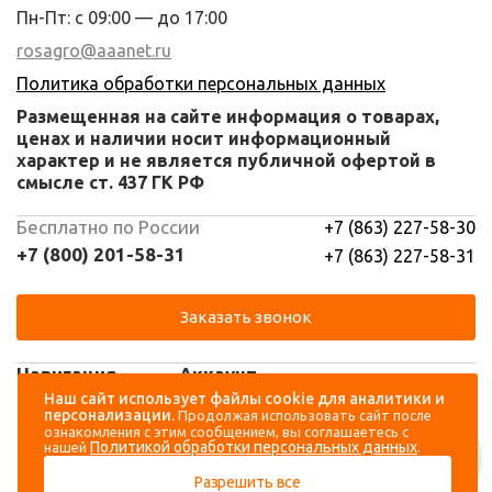
Пн-Пт: с 09:00 — до 17:00
rosagro@aaanet.ru
Политика обработки персональных данных
Размещенная на сайте информация о товарах,
ценах и наличии носит информационный
характер и не является публичной офертой в
смысле ст. 437 ГК РФ
Бесплатно по России
+7 (863) 227-58-30
+7 (800) 201-58-31
+7 (863) 227-58-31
Заказать звонок
Навигация
Аккаунт
Наш сайт использует файлы cookie для аналитики и
персонализации.
Продолжая использовать сайт после
Каталог
Вход
ознакомления с этим сообщением, вы соглашаетесь с
Политикой обработки персональных данных
нашей
.
О компании
Регистрация
Разрешить все
Контакты