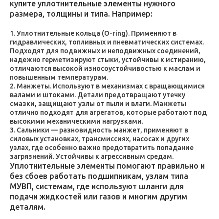
купите уплотнительные элементы нужного
размера, толщины и типа. Например:
Уплотнительные кольца (O-ring). Применяют в
гидравлических, топливных и пневматических системах.
Подходят для подвижных и неподвижных соединений,
надежно герметизируют стыки, устойчивы к истиранию,
отличаются высокой износоустойчивостью к маслам и
повышенным температурам.
Манжеты. Используют в механизмах с вращающимися
валами и штоками. Детали предотвращают утечку
смазки, защищают узлы от пыли и влаги. Манжеты
отлично подходят для агрегатов, которые работают под
высокими механическими нагрузками.
Сальники — разновидность манжет, применяют в
силовых установках, трансмиссиях, насосах и других
узлах, где особенно важно предотвратить попадание
загрязнений. Устойчивы к агрессивным средам.
Уплотнительные элементы помогают правильно и
без сбоев работать подшипникам, узлам типа
МУВП, системам, где используют шланги для
подачи жидкостей или газов и многим другим
деталям.