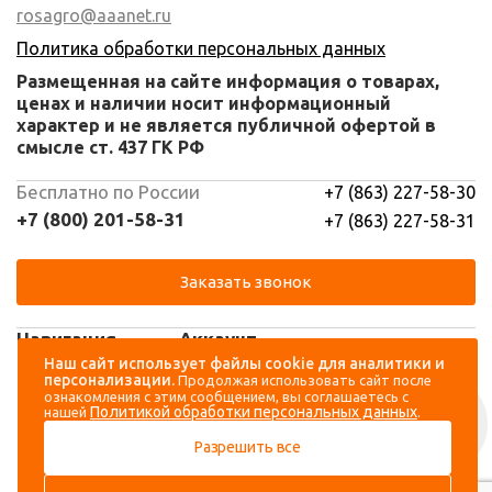
rosagro@aaanet.ru
Политика обработки персональных данных
Размещенная на сайте информация о товарах,
ценах и наличии носит информационный
характер и не является публичной офертой в
смысле ст. 437 ГК РФ
Бесплатно по России
+7 (863) 227-58-30
+7 (800) 201-58-31
+7 (863) 227-58-31
Заказать звонок
Навигация
Аккаунт
Наш сайт использует файлы cookie для аналитики и
персонализации.
Продолжая использовать сайт после
Каталог
Вход
ознакомления с этим сообщением, вы соглашаетесь с
Политикой обработки персональных данных
нашей
.
О компании
Регистрация
Разрешить все
Контакты
Доставка и оплата