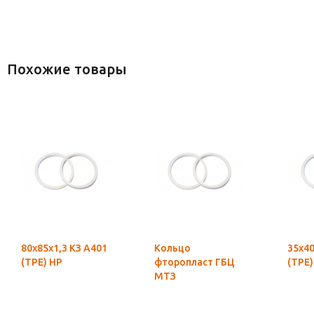
Похожие товары
80х85х1,3 КЗ А401
Кольцо
35х40
(ТРЕ) НР
фторопласт ГБЦ
(ТРЕ)
МТЗ